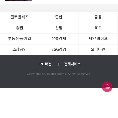
글로벌비즈
종합
금융
증권
산업
ICT
부동산·공기업
유통경제
제약∙바이오
소상공인
ESG경영
오피니언
PC 버전
전체서비스
Copyright (c) Global Economic. All rights reserved.