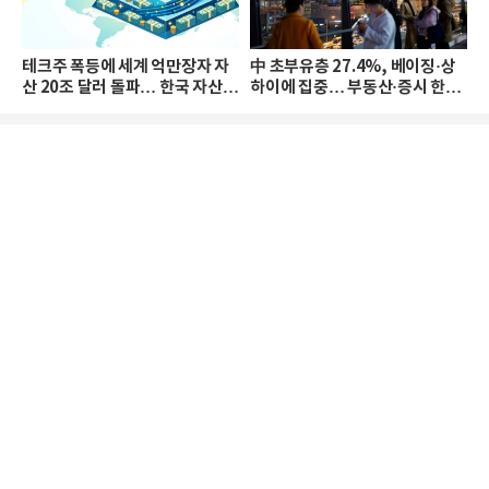
테크주 폭등에 세계 억만장자 자
中 초부유층 27.4%, 베이징·상
산 20조 달러 돌파… 한국 자산
하이에 집중… 부동산·증시 한파
격차 확대
로 자산은 소폭 감소