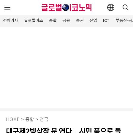
전체기사
글로벌비즈
종합
금융
증권
산업
ICT
부동산·공
HOME
>
종합
>
전국
대구제2빙상장 문 연다…시민 품으로 돌