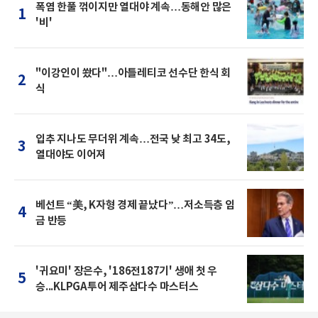
폭염 한풀 꺾이지만 열대야 계속…동해안 많은
1
'비'
"이강인이 쐈다"…아틀레티코 선수단 한식 회
2
식
입추 지나도 무더위 계속…전국 낮 최고 34도,
3
열대야도 이어져
베선트 “美, K자형 경제 끝났다”…저소득층 임
4
금 반등
'귀요미' 장은수, '186전187기' 생애 첫 우
5
승...KLPGA투어 제주삼다수 마스터스