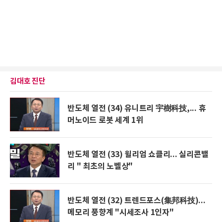
김대호 진단
반도체 열전 (34) 유니트리 宇樹科技,... 휴
머노이드 로봇 세계 1위
반도체 열전 (33) 윌리엄 쇼클리... 실리콘밸
리 " 최초의 노벨상"
반도체 열전 (32) 트렌드포스(集邦科技)...
메모리 풍향계 "시세조사 1인자"