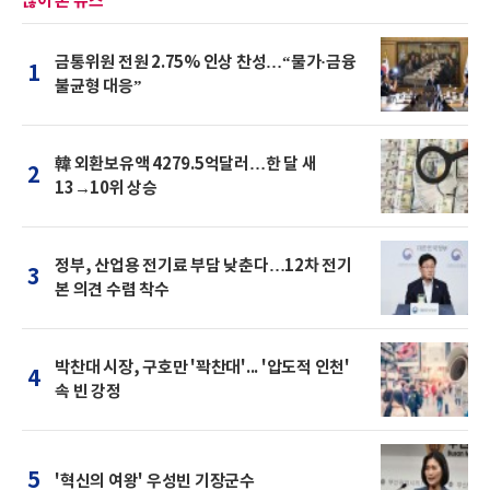
많이 본 뉴스
금통위원 전원 2.75% 인상 찬성…“물가·금융
1
불균형 대응”
韓 외환보유액 4279.5억달러…한 달 새
2
13→10위 상승
정부, 산업용 전기료 부담 낮춘다…12차 전기
3
본 의견 수렴 착수
박찬대 시장, 구호만 '꽉찬대'... '압도적 인천'
4
속 빈 강정
5
'혁신의 여왕' 우성빈 기장군수