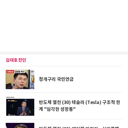
김대호 진단
청개구리 국민연금
반도체 열전 (30) 테슬라 (Tesla) 구조적 한
계 "심각한 성장통"