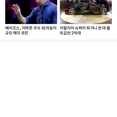
베이조스, 아마존 주식 41억달러
이탈리아 슈퍼카 피가니 한 대 볼
규모 매각 추진
트값만 2억대