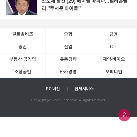
반도체 열전 (29) 페이팔 마피아...실리콘밸
리 "무서운 아이들"
글로벌비즈
종합
금융
증권
산업
ICT
부동산·공기업
유통경제
제약∙바이오
소상공인
ESG경영
오피니언
PC 버전
전체서비스
Copyright (c) Global Economic. All rights reserved.