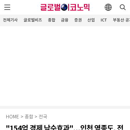
전체기사
글로벌비즈
종합
금융
증권
산업
ICT
부동산·공
HOME
>
종합
>
전국
"154억 경제 낙수효과"…인천 영종도, 전