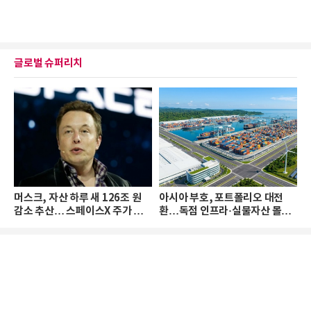
글로벌 슈퍼리치
머스크, 자산 하루 새 126조 원
아시아 부호, 포트폴리오 대전
감소 추산… 스페이스X 주가 하
환…독점 인프라·실물자산 몰린
락 때문
다