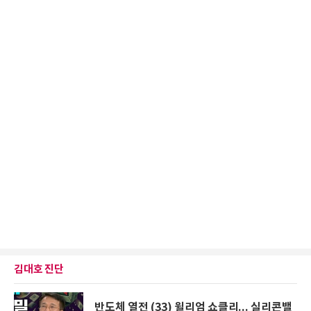
김대호 진단
반도체 열전 (33) 윌리엄 쇼클리... 실리콘밸