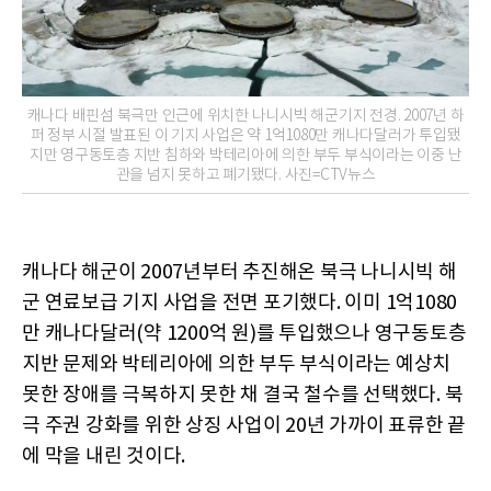
캐나다 배핀섬 북극만 인근에 위치한 나니시빅 해군기지 전경. 2007년 하
퍼 정부 시절 발표된 이 기지 사업은 약 1억1080만 캐나다달러가 투입됐
지만 영구동토층 지반 침하와 박테리아에 의한 부두 부식이라는 이중 난
관을 넘지 못하고 폐기됐다. 사진=CTV뉴스
캐나다 해군이 2007년부터 추진해온 북극 나니시빅 해
군 연료보급 기지 사업을 전면 포기했다. 이미 1억1080
만 캐나다달러(약 1200억 원)를 투입했으나 영구동토층
지반 문제와 박테리아에 의한 부두 부식이라는 예상치
못한 장애를 극복하지 못한 채 결국 철수를 선택했다. 북
극 주권 강화를 위한 상징 사업이 20년 가까이 표류한 끝
에 막을 내린 것이다.