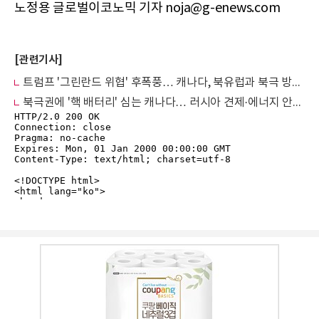
노정용 글로벌이코노믹 기자 noja@g-enews.com
[관련기사]
트럼프 '그린란드 위협' 후폭풍… 캐나다, 북유럽과 북극 방위동맹 강화
북극권에 '핵 배터리' 심는 캐나다… 러시아 견제·에너지 안보 '승부수'