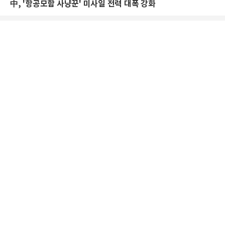
中, '항공모함 사냥꾼' 미사일 전력 대폭 강화