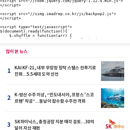
많이 본 뉴스
KAI KF-21, 내부 무장창 장착 스텔스 전투기로
1
진화…5.5세대 도약 선언
K-방산 수주 이상, “인도네시아, 프랑스 '스코
2
르펜' 착공”…동남아 잠수함 수주전 격화
SK하이닉스, 충칭공장 지분 매각 검토…30억
3
달러 자산 재편