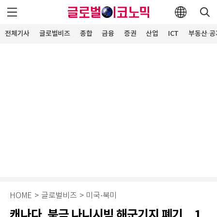
전체기사
글로벌비즈
종합
금융
증권
산업
ICT
부동산·공
HOME
>
글로벌비즈
>
미국·북미
캐나다, 북극 나니시빅 해군기지 폐기…1