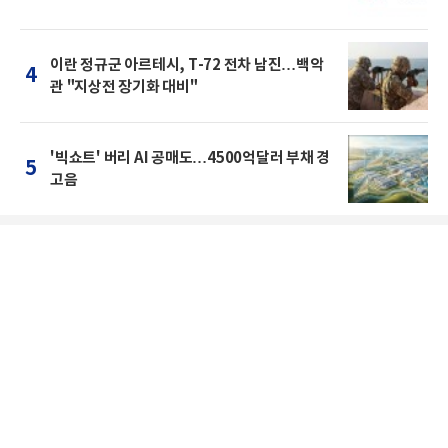
이란 정규군 아르테시, T-72 전차 남진…백악
4
관 "지상전 장기화 대비"
'빅쇼트' 버리 AI 공매도…4500억달러 부채 경
5
고음