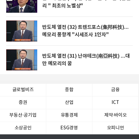
리 " 최초의 노벨상"
반도체 열전 (32) 트렌드포스(集邦科技)...
메모리 풍향계 "시세조사 1인자"
반도체 열전 (31) 난야테크(南亞科技) ...대
만 메모리의 꿈
글로벌비즈
종합
금융
증권
산업
ICT
부동산·공기업
유통경제
제약∙바이오
소상공인
ESG경영
오피니언