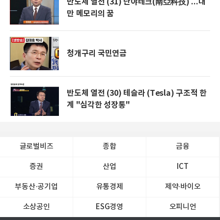
반도체 열전 (31) 난야테크(南亞科技) ...대
만 메모리의 꿈
청개구리 국민연금
반도체 열전 (30) 테슬라 (Tesla) 구조적 한
계 "심각한 성장통"
글로벌비즈
종합
금융
증권
산업
ICT
부동산·공기업
유통경제
제약∙바이오
소상공인
ESG경영
오피니언