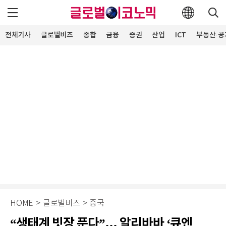
전체기사
글로벌비즈
종합
금융
증권
산업
ICT
부동산·공
HOME
>
글로벌비즈
>
중국
“생태계 빗장 푼다”... 알리바바 ‘큐엔