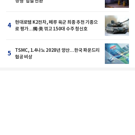
경쟁' 입찰 전환
현대로템 K2전차, 페루 육군 최종 추천 기종으
4
로 평가…獨·美 꺾고 150대 수주 청신호
TSMC, 1.4나노 2028년 양산…한국 파운드리
5
협공 비상