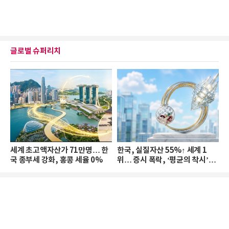
글로벌 슈퍼리치
세계 초고액자산가 71만명… 한
한국, 실질자산 55%↑ 세계 1
국 종부세 강화, 홍콩 세율 0%
위… 증시 폭락, ‘평균의 착시’와
부의 유동성 위기