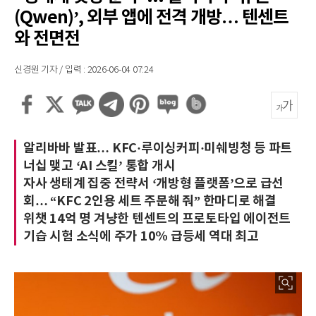
(Qwen)’, 외부 앱에 전격 개방… 텐센트
와 전면전
신경원 기자 / 입력 : 2026-06-04 07:24
알리바바 발표… KFC·루이싱커피·미쉐빙청 등 파트
너십 맺고 ‘AI 스킬’ 통합 개시
자사 생태계 집중 전략서 ‘개방형 플랫폼’으로 급선
회… “KFC 2인용 세트 주문해 줘” 한마디로 해결
위챗 14억 명 겨냥한 텐센트의 프로토타입 에이전트
기습 시험 소식에 주가 10% 급등세 역대 최고