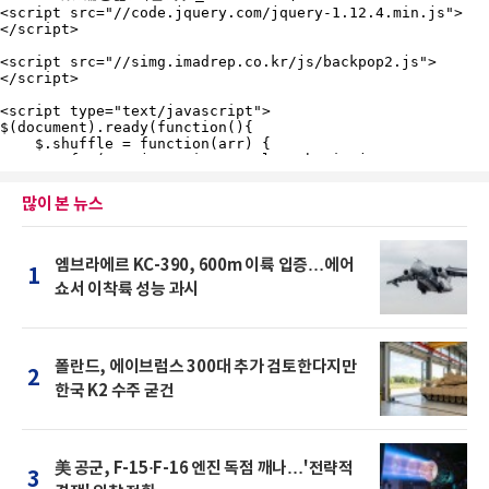
많이 본 뉴스
엠브라에르 KC-390, 600m 이륙 입증…에어
1
쇼서 이착륙 성능 과시
폴란드, 에이브럼스 300대 추가 검토한다지만
2
한국 K2 수주 굳건
美 공군, F-15·F-16 엔진 독점 깨나…'전략적
3