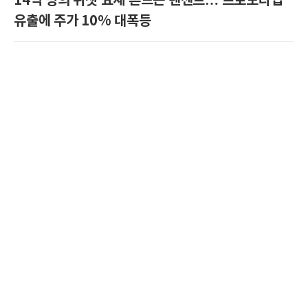
14억 명의 위챗 요새 흔드는 텐센트… 프로토타입
유출에 주가 10% 대폭등