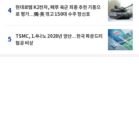
현대로템 K2전차, 페루 육군 최종 추천 기종으
4
로 평가…獨·美 꺾고 150대 수주 청신호
TSMC, 1.4나노 2028년 양산…한국 파운드리
5
협공 비상