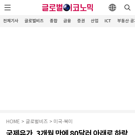
전체기사
글로벌비즈
종합
금융
증권
산업
ICT
부동산·공
HOME
>
글로벌비즈
>
미국·북미
국제유가, 3개월 만에 80달러 아래로 하락