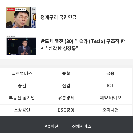
청개구리 국민연금
반도체 열전 (30) 테슬라 (Tesla) 구조적 한
계 "심각한 성장통"
글로벌비즈
종합
금융
증권
산업
ICT
부동산·공기업
유통경제
제약∙바이오
소상공인
ESG경영
오피니언
PC 버전
전체서비스