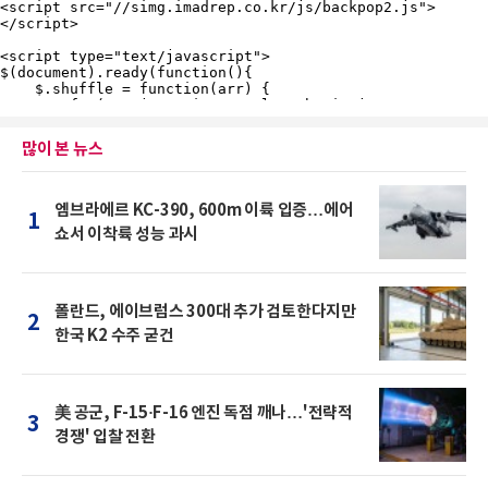
많이 본 뉴스
엠브라에르 KC-390, 600m 이륙 입증…에어
1
쇼서 이착륙 성능 과시
폴란드, 에이브럼스 300대 추가 검토한다지만
2
한국 K2 수주 굳건
美 공군, F-15·F-16 엔진 독점 깨나…'전략적
3
경쟁' 입찰 전환