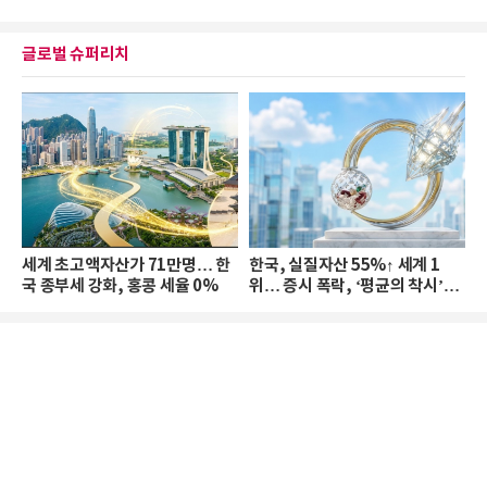
글로벌 슈퍼리치
세계 초고액자산가 71만명… 한
한국, 실질자산 55%↑ 세계 1
국 종부세 강화, 홍콩 세율 0%
위… 증시 폭락, ‘평균의 착시’와
부의 유동성 위기