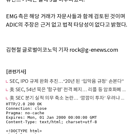
EMG 측은 해당 거래가 자문사들과 함께 검토된 것이며
ADIC의 주장은 근거 없고 법적 타당성이 없다고 밝혔다.
김현철 글로벌이코노믹 기자 rock@g-enews.com
[관련기사]
SEC, IPO 규제 완화 추진…“20년 된 ‘입막음 규정’ 손본다”
美 SEC, 54년 묵은 '함구령' 전격 폐지… 리플 등 암호화폐 업계 족쇄 풀렸다
美 SEC 분기 실적 의무 축소 논란… ‘깜깜이 투자’ 우려냐 장기 투자 유도냐