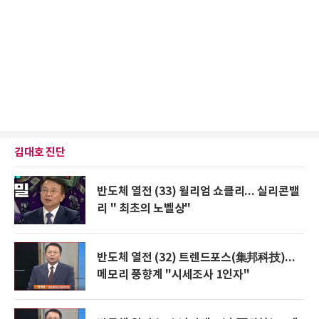
김대호 진단
반도체 열전 (33) 윌리엄 쇼클리... 실리콘밸
리 " 최초의 노벨상"
반도체 열전 (32) 트렌드포스(集邦科技)...
메모리 풍향계 "시세조사 1인자"