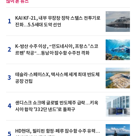
많이 본 뉴스
KAI KF-21, 내부 무장창 장착 스텔스 전투기로
1
진화…5.5세대 도약 선언
K-방산 수주 이상, “인도네시아, 프랑스 '스코
2
르펜' 착공”…동남아 잠수함 수주전 격화
테슬라·스페이스X, 텍사스에 세계 최대 반도체
3
공장 건립
샌디스크 쇼크에 글로벌 반도체주 급락…키옥
4
시아 합작 '332단 낸드'로 돌파구
HD현대, 필리핀 함정·페루 잠수함 수주 유력…
5