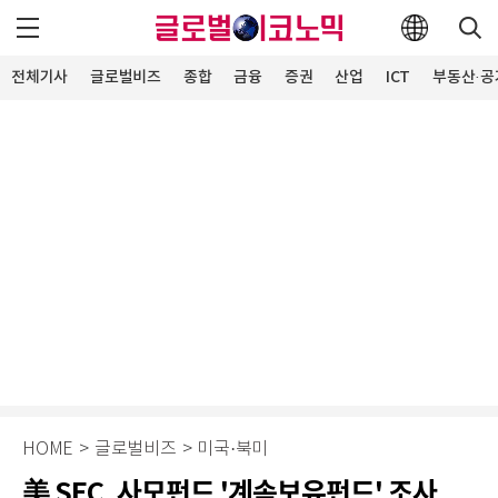
전체기사
글로벌비즈
종합
금융
증권
산업
ICT
부동산·공
HOME
>
글로벌비즈
>
미국·북미
美 SEC, 사모펀드 '계속보유펀드' 조사