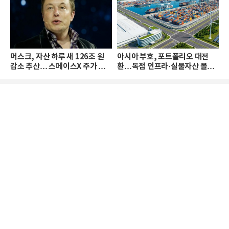
머스크, 자산 하루 새 126조 원
아시아 부호, 포트폴리오 대전
감소 추산… 스페이스X 주가 하
환…독점 인프라·실물자산 몰린
락 때문
다