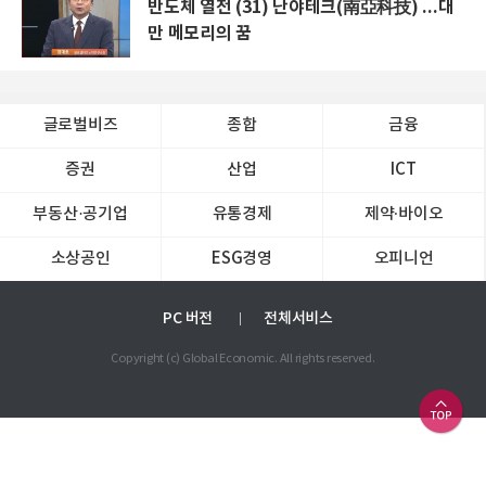
반도체 열전 (31) 난야테크(南亞科技) ...대
만 메모리의 꿈
글로벌비즈
종합
금융
증권
산업
ICT
부동산·공기업
유통경제
제약∙바이오
소상공인
ESG경영
오피니언
PC 버전
전체서비스
Copyright (c) Global Economic. All rights reserved.