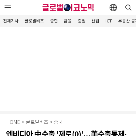
전체기사
글로벌비즈
종합
금융
증권
산업
ICT
부동산·공
HOME
>
글로벌비즈
>
중국
엔비디아 中수출 '제로(0)'...美수출통제·