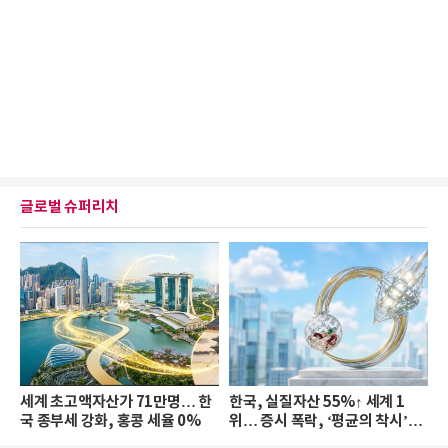
글로벌 슈퍼리치
세계 초고액자산가 71만명… 한
한국, 실질자산 55%↑ 세계 1
국 종부세 강화, 홍콩 세율 0%
위… 증시 폭락, ‘평균의 착시’와
부의 유동성 위기