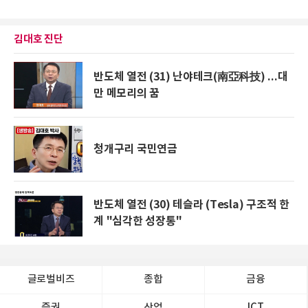
김대호 진단
반도체 열전 (31) 난야테크(南亞科技) ...대
만 메모리의 꿈
청개구리 국민연금
반도체 열전 (30) 테슬라 (Tesla) 구조적 한
계 "심각한 성장통"
글로벌비즈
종합
금융
증권
산업
ICT