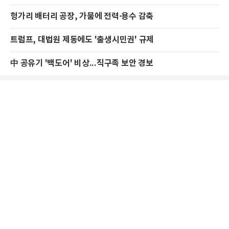
헝가리 배터리 공장, 가뭄에 전력·용수 감축
트럼프, 대법원 제동에도 '출생시민권' 규제
中 공유기 '백도어' 비상...직구족 보안 경보