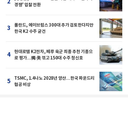
2
경쟁' 입찰 전환
폴란드, 에이브럼스 300대 추가 검토한다지만
3
한국 K2 수주 굳건
현대로템 K2전차, 페루 육군 최종 추천 기종으
4
로 평가…獨·美 꺾고 150대 수주 청신호
TSMC, 1.4나노 2028년 양산…한국 파운드리
5
협공 비상