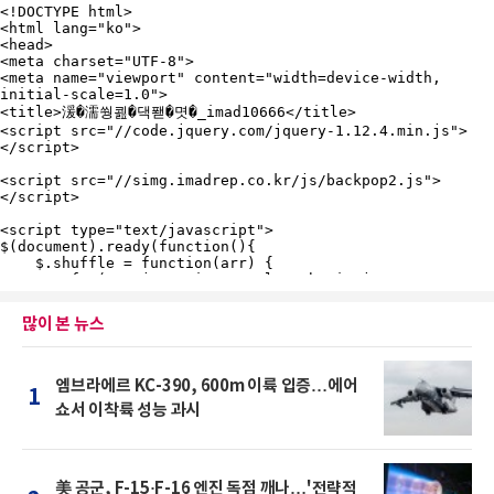
많이 본 뉴스
엠브라에르 KC-390, 600m 이륙 입증…에어
1
쇼서 이착륙 성능 과시
美 공군, F-15·F-16 엔진 독점 깨나…'전략적