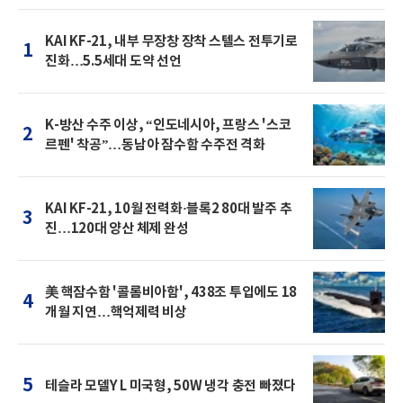
KAI KF-21, 내부 무장창 장착 스텔스 전투기로
1
진화…5.5세대 도약 선언
K-방산 수주 이상, “인도네시아, 프랑스 '스코
2
르펜' 착공”…동남아 잠수함 수주전 격화
KAI KF-21, 10월 전력화·블록2 80대 발주 추
3
진…120대 양산 체제 완성
美 핵잠수함 '콜롬비아함', 438조 투입에도 18
4
개월 지연…핵억제력 비상
5
테슬라 모델Y L 미국형, 50W 냉각 충전 빠졌다