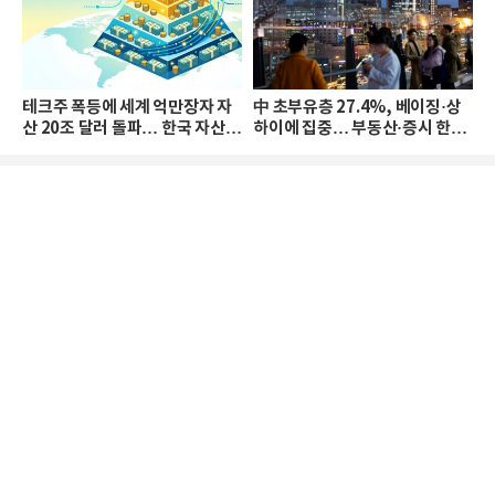
테크주 폭등에 세계 억만장자 자
中 초부유층 27.4%, 베이징·상
산 20조 달러 돌파… 한국 자산
하이에 집중… 부동산·증시 한파
격차 확대
로 자산은 소폭 감소