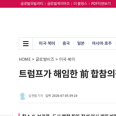
글로벌모빌리티
글로벌게이머즈
더 블링스
PDF지면보기
미국·북미
중국
일본
아시아·호주
HOME
>
글로벌비즈
>
미국·북미
트럼프가 해임한 前 합참의장
김현철 기자
입력
2026-07-05 09:10