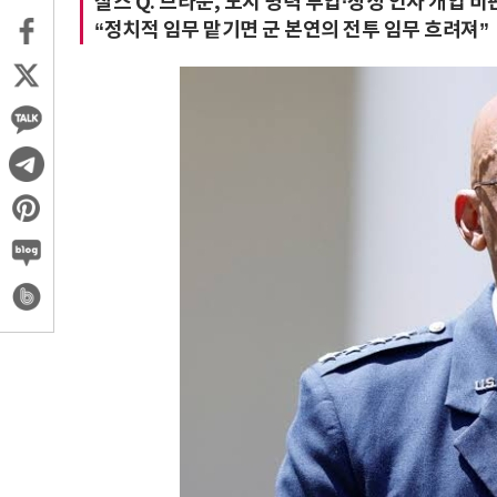
찰스 Q. 브라운, 도시 병력 투입·장성 인사 개입 비
“정치적 임무 맡기면 군 본연의 전투 임무 흐려져”