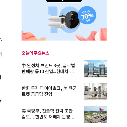
.
오늘의 주요뉴스
의
中 완성차 브랜드 3곳, 글로벌
판매량 톱10 진입...현대차·
기
기아...
한화 투자 파이어호크, 美 육군
로켓 공급망 진입
달
美 국방부, 전술핵 전략 초안
검토… 한반도 재배치 논쟁
재점화...