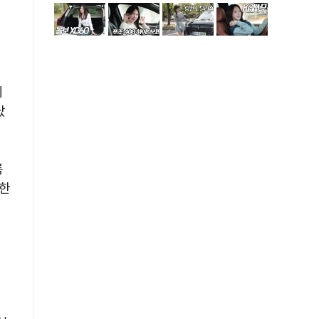
정
시
났
름
냥한