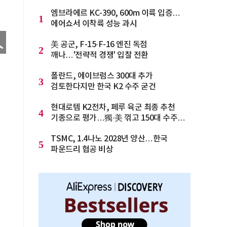
엠브라에르 KC-390, 600m 이륙 입증…
1
에어쇼서 이착륙 성능 과시
美 공군, F-15·F-16 엔진 독점
2
깨나…'전략적 경쟁' 입찰 전환
폴란드, 에이브럼스 300대 추가
3
검토한다지만 한국 K2 수주 굳건
현대로템 K2전차, 페루 육군 최종 추천
4
기종으로 평가…獨·美 꺾고 150대 수주
청신호
TSMC, 1.4나노 2028년 양산…한국
5
파운드리 협공 비상