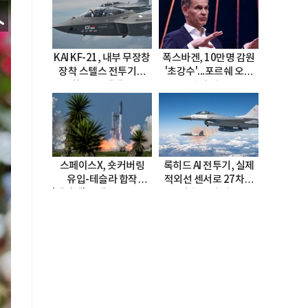
KAI KF-21, 내부 무장창
폭스바겐, 10만명 감원
장착 스텔스 전투기로
'초강수'...포르쉐 오너
진화…5.5세대 도약
직접 경고
선언
스페이스X, 숏커버링
록히드 AI 전투기, 실제
유입-테슬라 합작
적외선 센서로 27차례
'테라팹' 호재로 15.83%
자율 요격 성공
급등