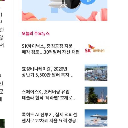
후
)
산
대한
오늘의 주요뉴스
않
고서
SK하이닉스, 충칭공장 지분
매각 검토…30억달러 자산 재편
매
효성비나케미칼, 2026년
상반기 5,500만 달러 흑자
문
전환… 4대 체...
진
문
스페이스X, 숏커버링 유입-
테슬라 합작 '테라팹' 호재로
에
15.83% ...
록히드 AI 전투기, 실제 적외선
센서로 27차례 자율 요격 성공