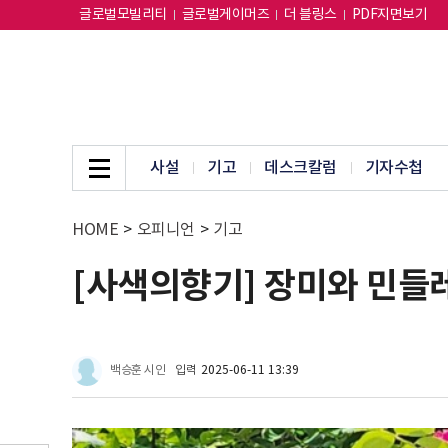
글로벌모빌리티
글로벌게이머즈
더 블링스
PDF지면보기
사설
기고
데스크칼럼
기자수첩
HOME
>
오피니언
>
기고
[사색의향기] 장미와 민들
백승훈 시인
입력
2025-06-11 13:39