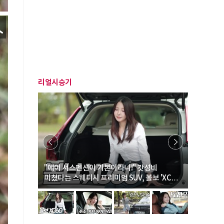
리얼시승기
… “여성·
"에어 서스펜션이 기본이라니!" 갓성비
"디자인 대
미쳤다는 스웨디시 프리미엄 SUV, 볼보 'XC60
크로스오버
B5 울트라'