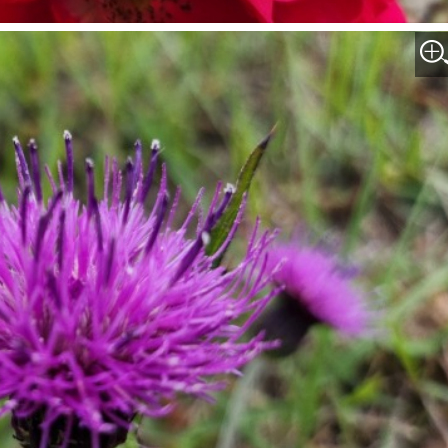
박지수 아나운서가 타본 ‘전설의 무쏘’
초보자도 반할 반전 매력”