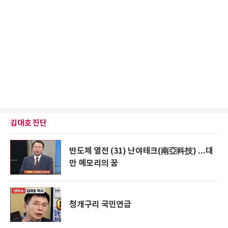
김대호 진단
반도체 열전 (31) 난야테크(南亞科技) ...대
만 메모리의 꿈
청개구리 국민연금