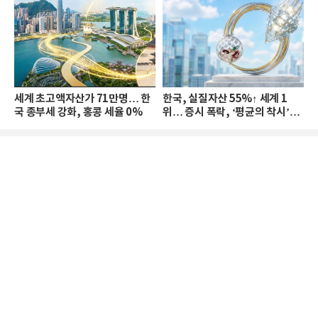
세계 초고액자산가 71만명… 한
한국, 실질자산 55%↑ 세계 1
국 종부세 강화, 홍콩 세율 0%
위… 증시 폭락, ‘평균의 착시’와
부의 유동성 위기