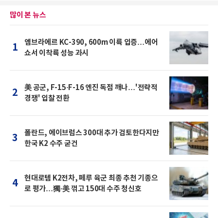
많이 본 뉴스
엠브라에르 KC-390, 600m 이륙 입증…에어
1
쇼서 이착륙 성능 과시
美 공군, F-15·F-16 엔진 독점 깨나…'전략적
2
경쟁' 입찰 전환
폴란드, 에이브럼스 300대 추가 검토한다지만
3
한국 K2 수주 굳건
현대로템 K2전차, 페루 육군 최종 추천 기종으
4
로 평가…獨·美 꺾고 150대 수주 청신호