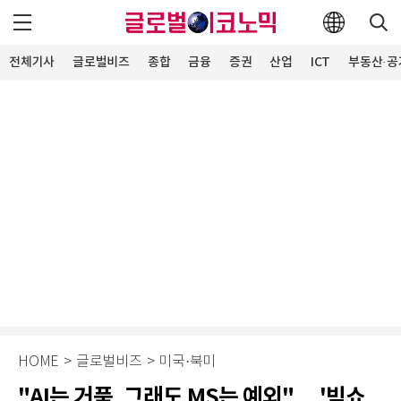
전체기사
글로벌비즈
종합
금융
증권
산업
ICT
부동산·공
HOME
>
글로벌비즈
>
미국·북미
"AI는 거품, 그래도 MS는 예외"… '빅쇼