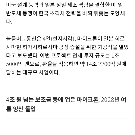
미국 설계 능력과 일본 정밀 제조 역량을 결합한 미
일
·
반도체 동맹이 한국 초격차 전략을 바짝 뒤쫓는 모양새
다
.
블룸버그통신은
일
현지시각
마이크론이 일본 히로
4
(
),
시마현 히가시히로시마 공장 증설을 위한 기공식을 열었
다고 보도했다
이번 프로젝트 전체 투자 규모는
조
.
1
억 엔으로
환율을 적용하면 약
조
억 원에
5000
,
14
2200
달하는 대규모 사업이다
.
조 원 넘는 보조금 등에 업은 마이크론
년 여
4
, 2028
름 양산 돌입