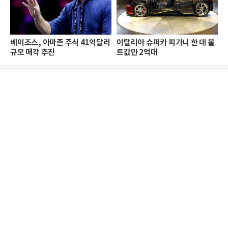
베이조스, 아마존 주식 41억달러
이탈리아 슈퍼카 피가니 한 대 볼
규모 매각 추진
트값만 2억대