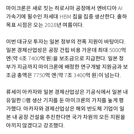
마이크론은 새로 짓는 히로시마 공장에서 엔비디아
AI
가속기에 필수인 차세대
칩을 집중 생산한다
출하
HBM
.
목표 시점은 오는
년 여름이다
2028
.
이번 대규모 투자는 일본 정부의 전폭 지원이 바탕이다
.
일본 경제산업성은 공장 건립 비용 가운데 최대
억
5000
엔
약
조
억 원
을 보조금으로 지급한다
일본 정
(
4
7400
)
.
부가 지금까지 마이크론에 배정한 연구개발 지원금과 보
조금 총액은
억 엔
약
조
억 원
이 넘는다
7750
(
7
3400
)
.
류세이 아카자와 일본 경제산업상은 기공식에서 일본 내
유일한
램 생산 기지를 둔 마이크론의 가치를 높게 평
D
가했다
아카자와 경제산업상은 해외 반도체 기업이 일
.
본 내 공장 건설을 추진한다면 국가 차원의 모든 지원을
아끼지 않겠다고 강조했다
.