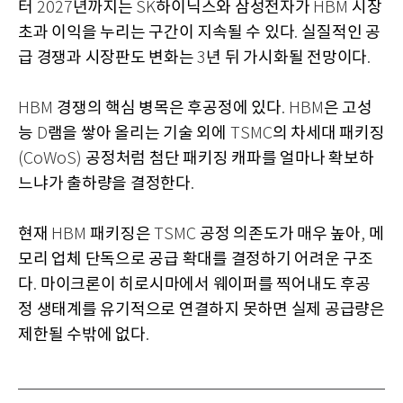
터
년까지는
하이닉스와 삼성전자가
시장
2027
SK
HBM
초과 이익을 누리는 구간이 지속될 수 있다
실질적인 공
.
급 경쟁과 시장판도 변화는
년 뒤 가시화될 전망이다
3
.
경쟁의 핵심 병목은 후공정에 있다
은 고성
HBM
. HBM
능
램을 쌓아 올리는 기술 외에
의 차세대 패키징
D
TSMC
공정처럼 첨단 패키징 캐파를 얼마나 확보하
(CoWoS)
느냐가 출하량을 결정한다
.
현재
패키징은
공정 의존도가 매우 높아
메
HBM
TSMC
,
모리 업체 단독으로 공급 확대를 결정하기 어려운 구조
다
마이크론이 히로시마에서 웨이퍼를 찍어내도 후공
.
정 생태계를 유기적으로 연결하지 못하면 실제 공급량은
제한될 수밖에 없다
.