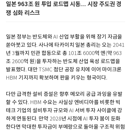
일본 963조 원 투입 로드맵 시동… 시장 주도권 경
쟁 심화 리스크
일본 정부는 반도체와
산업 부활을 위해 장기 자금을
AI
쏟아붓고 있다
사나에 타카이치 일본 총리는 오는
.
2041
년
월까지 민관 합동으로 총
조
억 엔
약
3
101
6000
(
963
조
억 원
을 투자하는 반도체 산업 육성 로드맵을
2600
)
발표했다
대만
첨단 공장 유치에 이어 마이크론
.
TSMC
기지까지 확보하며 판을 키우는 형국이다
HBM
.
다만 급격한 설비 증설은 향후 메모리 공급 과잉을 유발
할 수 있다
수요는 사실상 엔비디아를 비롯한 빅
. HBM
테크 기업의 설비투자 규모와
서버 투자 사이클에 강
AI
하게 연동된다
만약
년 시점에
투자 붐이 둔화
.
2028
AI
한다면 막대한 투자금이 부메랑으로 돌아올 구조적 위험