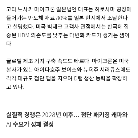
고타 노사카 마이크론 일본법인 대표는 히로시마 공장에
들어가는 반도체 재료
를 일본 현지에서 조달한다
80%
고 설명했다
미국 빅테크 고객사 관점에서는 한국에 집
.
중된
의존도를 낮추는 다변화 카드가 생기는 셈이
HBM
다
.
글로벌 제조 기지 구축 속도도 빠르다
마이크론은 미국
.
본사가 있는 아이다호주 보이스와 뉴욕주 시러큐스에도
각각 대규모 첨단 팹을 지으며
램 생산 능력을 확장하
D
고 있다
.
실질적 경쟁은
년 이후… 첨단 패키징 캐파와
2028
수요가 성패 결정
AI