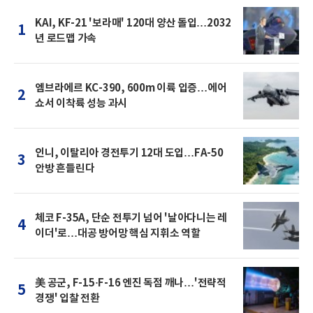
KAI, KF-21 '보라매' 120대 양산 돌입…2032
1
년 로드맵 가속
엠브라에르 KC-390, 600m 이륙 입증…에어
2
쇼서 이착륙 성능 과시
인니, 이탈리아 경전투기 12대 도입…FA-50
3
안방 흔들린다
체코 F-35A, 단순 전투기 넘어 '날아다니는 레
4
이더'로…대공 방어망 핵심 지휘소 역할
美 공군, F-15·F-16 엔진 독점 깨나…'전략적
5
경쟁' 입찰 전환