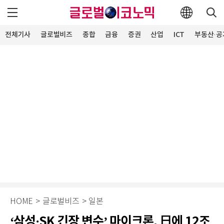
전체기사
글로벌비즈
종합
금융
증권
산업
ICT
부동산·공
HOME
>
글로벌비즈
>
일본
‘삼성·SK 긴장 변수’ 마이크론, 日에 12조