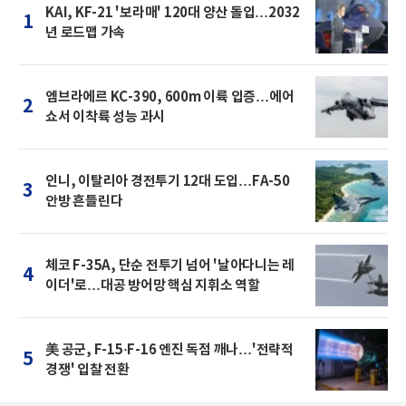
KAI, KF-21 '보라매' 120대 양산 돌입…2032
1
년 로드맵 가속
엠브라에르 KC-390, 600m 이륙 입증…에어
2
쇼서 이착륙 성능 과시
인니, 이탈리아 경전투기 12대 도입…FA-50
3
안방 흔들린다
체코 F-35A, 단순 전투기 넘어 '날아다니는 레
4
이더'로…대공 방어망 핵심 지휘소 역할
美 공군, F-15·F-16 엔진 독점 깨나…'전략적
5
경쟁' 입찰 전환