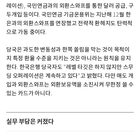
레이션
국민연금과의 외환스와프를 통한 달러 공급
구
),
,
두개입 등이다
국민연금 기금운용위는 지난해
월 한
.
12
은과의 외환스와프를 연장했고 전략적 환헤지도 탄력적
으로 가동 중이다
.
당국은 과도한 변동성과 한쪽 쏠림을 막는 것이 목적이
지 특정 환율 수준을 지키는 것은 아니라는 원칙을 유지
한다
한국은행 당국자도
레벨 타깃은 하지 않지만 스무
.
"
딩 오퍼레이션은 계속하고 있다
고 밝혔다
다만 매도 개
"
.
입과 외환스와프는 외환보유액을 소진시켜 무한정 쓸 수
있는 카드가 아니다
.
실무 부담은 커졌다