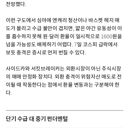
전망했다
.
이런 구도에서 심야에 엔캐리 청산이나 바스켓 헤지 매
도가 몰리고 수급 불안이 겹치면
얇은 야간 유동성이 이
,
를 흡수하지 못해 원
달러 환율이 일시적으로
원을
·
1600
넘을 가능성도 배제하기 어렵다
일 코스피 급락에서
. 7
보듯 충격은 증시로 먼저 번질 수 있다
.
사이드카와 서킷브레이커는 외환시장이 아닌 주식시장
의 매매 안정화 장치다
외환 충격이 위험자산 매도로 전
.
이될 때 작동한다는 점에서 환율 변동과는 구분해야 한
다
.
단기 수급 대 중기 펀더멘털