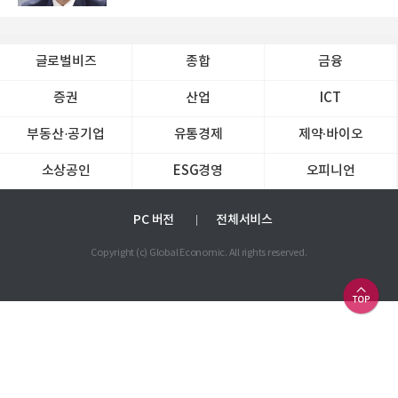
글로벌비즈
종합
금융
증권
산업
ICT
부동산·공기업
유통경제
제약∙바이오
소상공인
ESG경영
오피니언
PC 버전
전체서비스
Copyright (c) Global Economic. All rights reserved.