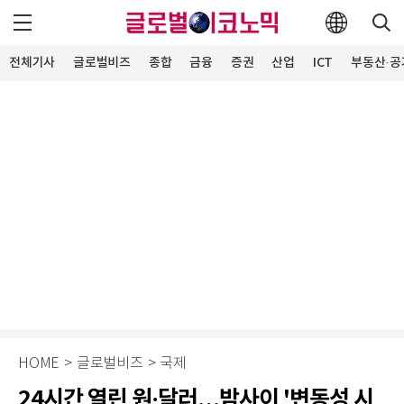
전체기사
글로벌비즈
종합
금융
증권
산업
ICT
부동산·공
HOME
>
글로벌비즈
>
국제
24시간 열린 원·달러…밤사이 '변동성 시