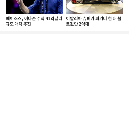
베이조스, 아마존 주식 41억달러
이탈리아 슈퍼카 피가니 한 대 볼
규모 매각 추진
트값만 2억대