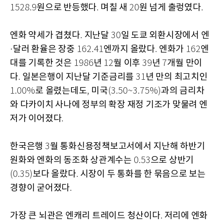
원으로 반등했다
며칠 새
원 넘게 출렁였다
1528.9
.
20
.
엔화 약세가 겹쳤다
지난달
일 도쿄 외환시장에서 엔
.
30
달러 환율은 장중
엔까지 올랐다
엔화가
엔
·
162.41
.
162
대를 기록한 것은
년
월 이후
년
개월 만이
1986
12
39
7
다
일본은행이 지난달 기준금리를
년 만의 최고치인
.
31
로 올렸는데도
미국
과의 금리차
1.00%
,
(3.50~3.75%)
와 다카이치 사나에 정부의 확장 재정 기조가 맞물려 엔
저가 이어졌다
.
한국은행
월 통화신용정책보고서에서 지난해 하반기
3
원화와 엔화의 동조화 상관계수는
으로 상반기
0.53
보다 올랐다
시장이 두 통화를 한 묶음으로 보는
(0.35)
.
경향이 굳어졌다
.
가장 큰 뇌관은 엔캐리 트레이드 청산이다
저리에 엔화
.