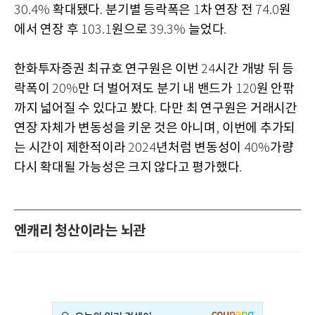
확대됐다
분기별 등락폭은
차 연장 전
원
30.4%
.
1
74.0
에서 연장 후
원으로
늘었다
103.1
39.3%
.
한화투자증권 최규호 연구원은 이번
시간 개방 뒤 등
24
락폭이
만 더 벌어져도 분기 내 밴드가
원 안팎
20%
120
까지 넓어질 수 있다고 봤다
다만 최 연구원은 거래시간
.
연장 자체가 변동성을 키운 것은 아니며
이번에 추가되
,
는 시간이 제한적이라
년처럼 변동성이
가량
2024
40%
다시 확대될 가능성은 크지 않다고 평가했다
.
엔캐리 청산이라는 뇌관