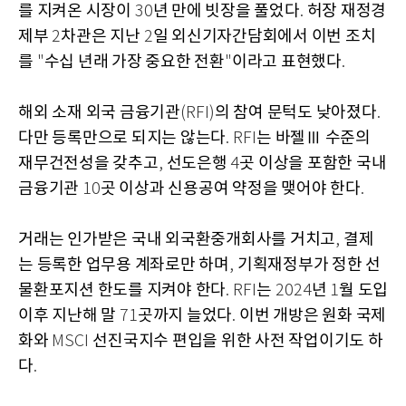
를 지켜온 시장이
년 만에 빗장을 풀었다
허장 재정경
30
.
제부
차관은 지난
일 외신기자간담회에서 이번 조치
2
2
를
수십 년래 가장 중요한 전환
이라고 표현했다
"
"
.
해외 소재 외국 금융기관
의 참여 문턱도 낮아졌다
(RFI)
.
다만 등록만으로 되지는 않는다
는 바젤Ⅲ 수준의
. RFI
재무건전성을 갖추고
선도은행
곳 이상을 포함한 국내
,
4
금융기관
곳 이상과 신용공여 약정을 맺어야 한다
10
.
거래는 인가받은 국내 외국환중개회사를 거치고
결제
,
는 등록한 업무용 계좌로만 하며
기획재정부가 정한 선
,
물환포지션 한도를 지켜야 한다
는
년
월 도입
. RFI
2024
1
이후 지난해 말
곳까지 늘었다
이번 개방은 원화 국제
71
.
화와
선진국지수 편입을 위한 사전 작업이기도 하
MSCI
다
.