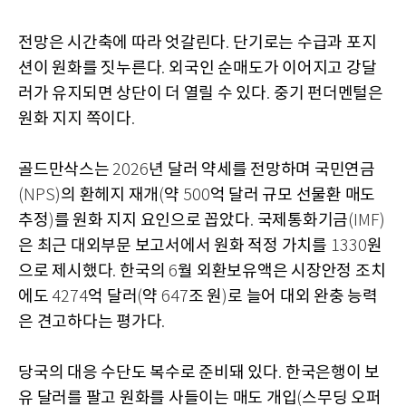
전망은 시간축에 따라 엇갈린다
단기로는 수급과 포지
.
션이 원화를 짓누른다
외국인 순매도가 이어지고 강달
.
러가 유지되면 상단이 더 열릴 수 있다
중기 펀더멘털은
.
원화 지지 쪽이다
.
골드만삭스는
년 달러 약세를 전망하며 국민연금
2026
의 환헤지 재개
약
억 달러 규모 선물환 매도
(NPS)
(
500
추정
를 원화 지지 요인으로 꼽았다
국제통화기금
)
.
(IMF)
은 최근 대외부문 보고서에서 원화 적정 가치를
원
1330
으로 제시했다
한국의
월 외환보유액은 시장안정 조치
.
6
에도
억 달러
약
조 원
로 늘어 대외 완충 능력
4274
(
647
)
은 견고하다는 평가다
.
당국의 대응 수단도 복수로 준비돼 있다
한국은행이 보
.
유 달러를 팔고 원화를 사들이는 매도 개입
스무딩 오퍼
(