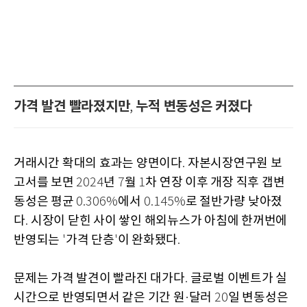
가격 발견 빨라졌지만
누적 변동성은 커졌다
,
거래시간 확대의 효과는 양면이다
자본시장연구원 보
.
고서를 보면
년
월
차 연장 이후 개장 직후 갭변
2024
7
1
동성은 평균
에서
로 절반가량 낮아졌
0.306%
0.145%
다
시장이 닫힌 사이 쌓인 해외뉴스가 아침에 한꺼번에
.
반영되는
가격 단층
이 완화됐다
'
'
.
문제는 가격 발견이 빨라진 대가다
글로벌 이벤트가 실
.
시간으로 반영되면서 같은 기간 원
달러
일 변동성은
·
20