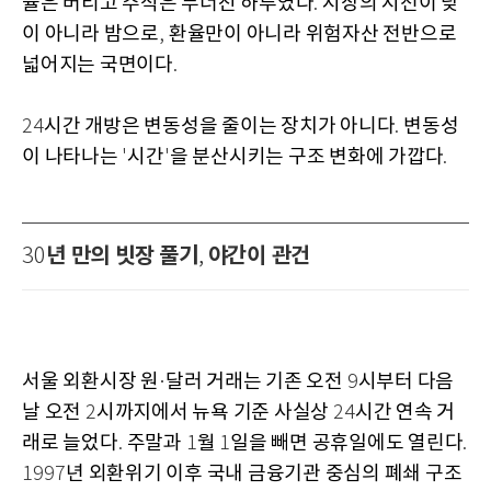
율은 버티고 주식은 무너진 하루였다
시장의 시선이 낮
.
이 아니라 밤으로
환율만이 아니라 위험자산 전반으로
,
넓어지는 국면이다
.
시간 개방은 변동성을 줄이는 장치가 아니다
변동성
24
.
이 나타나는
시간
을 분산시키는 구조 변화에 가깝다
'
'
.
년 만의 빗장 풀기
야간이 관건
30
,
서울 외환시장 원
달러 거래는 기존 오전
시부터 다음
·
9
날 오전
시까지에서 뉴욕 기준 사실상
시간 연속 거
2
24
래로 늘었다
주말과
월
일을 빼면 공휴일에도 열린다
.
1
1
.
년 외환위기 이후 국내 금융기관 중심의 폐쇄 구조
1997