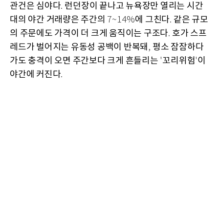
관건은 심야다
런던장이 끝나고 뉴욕장만 열리는 시간
.
대의 야간 거래량은 주간의
에 그친다
같은 규모
7~14%
.
의 주문에도 가격이 더 크게 움직이는 구조다
호가 스프
.
레드가 벌어지는 유동성 공백이 반복돼
평소 잠잠하다
,
가도 충격이 오면 주간보다 크게 흔들리는
꼬리위험
이
'
'
야간에 커진다
.