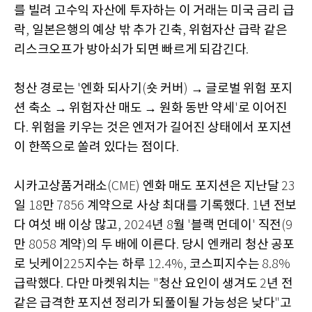
를 빌려 고수익 자산에 투자하는 이 거래는 미국 금리 급
락
일본은행의 예상 밖 추가 긴축
위험자산 급락 같은
,
,
리스크오프가 방아쇠가 되면 빠르게 되감긴다
.
청산 경로는
엔화 되사기
숏 커버
→ 글로벌 위험 포지
'
(
)
션 축소 → 위험자산 매도 → 원화 동반 약세
로 이어진
'
다
위험을 키우는 것은 엔저가 길어진 상태에서 포지션
.
이 한쪽으로 쏠려 있다는 점이다
.
시카고상품거래소
엔화 매도 포지션은 지난달
(CME)
23
일
만
계약으로 사상 최대를 기록했다
년 전보
18
7856
. 1
다 여섯 배 이상 많고
년
월
블랙 먼데이
직전
, 2024
8
'
'
(9
만
계약
의 두 배에 이른다
당시 엔캐리 청산 공포
8058
)
.
로 닛케이
지수는 하루
코스피지수는
225
12.4%,
8.8%
급락했다
다만 마켓워치는
청산 요인이 생겨도
년 전
.
"
2
같은 급격한 포지션 정리가 되풀이될 가능성은 낮다
고
"