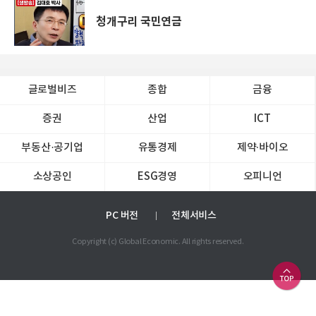
청개구리 국민연금
글로벌비즈
종합
금융
증권
산업
ICT
부동산·공기업
유통경제
제약∙바이오
소상공인
ESG경영
오피니언
PC 버전
전체서비스
Copyright (c) Global Economic. All rights reserved.