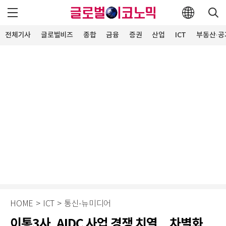
전체기사
글로벌비즈
종합
금융
증권
산업
ICT
부동산·공
HOME
>
ICT
>
통신·뉴미디어
이통3사, AIDC 사업 경쟁 치열…차별화