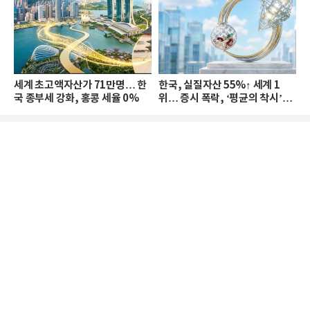
세계 초고액자산가 71만명… 한
한국, 실질자산 55%↑ 세계 1
국 종부세 강화, 홍콩 세율 0%
위… 증시 폭락, ‘평균의 착시’와
부의 유동성 위기