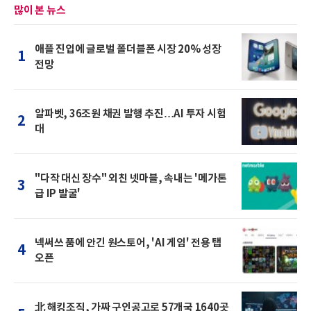
많이 본 뉴스
애플 진입에 글로벌 폴더블폰 시장 20% 성장
1
전망
알파벳, 36조원 채권 발행 추진…AI 투자 시험
2
대
"다작 대신 장수" 외친 넷마블, 속내는 '메가톤
3
급 IP 발굴'
넥써쓰 품에 안긴 원스토어, 'AI 게임' 전용 탭
4
오픈
北 해킹조직, 가짜 구인공고로 57개국 1640곳