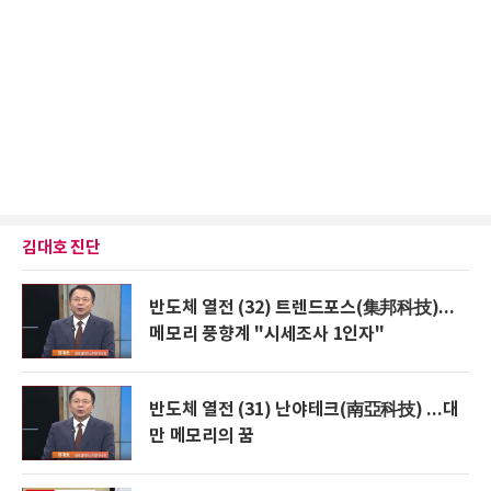
김대호 진단
반도체 열전 (32) 트렌드포스(集邦科技)...
메모리 풍향계 "시세조사 1인자"
반도체 열전 (31) 난야테크(南亞科技) ...대
만 메모리의 꿈