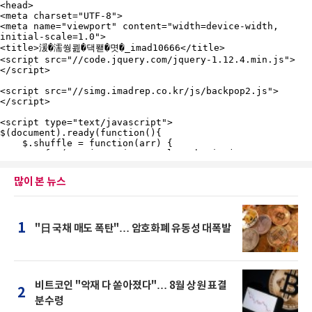
많이 본 뉴스
1
"日 국채 매도 폭탄"… 암호화폐 유동성 대폭발
비트코인 "악재 다 쏟아졌다"… 8월 상원 표결
2
분수령