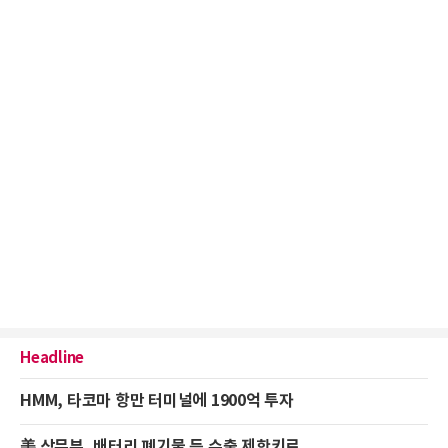
Headline
HMM, 타코마 항만 터미널에 1900억 투자
美 상무부, 배터리 폐기물 등 수출 제한키로