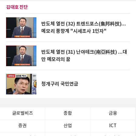
김대호 진단
반도체 열전 (32) 트렌드포스(集邦科技)...
메모리 풍향계 "시세조사 1인자"
반도체 열전 (31) 난야테크(南亞科技) ...대
만 메모리의 꿈
청개구리 국민연금
글로벌비즈
종합
금융
증권
산업
ICT