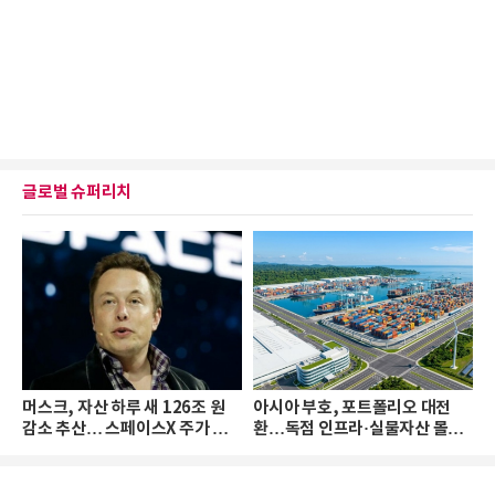
글로벌 슈퍼리치
머스크, 자산 하루 새 126조 원
아시아 부호, 포트폴리오 대전
감소 추산… 스페이스X 주가 하
환…독점 인프라·실물자산 몰린
락 때문
다