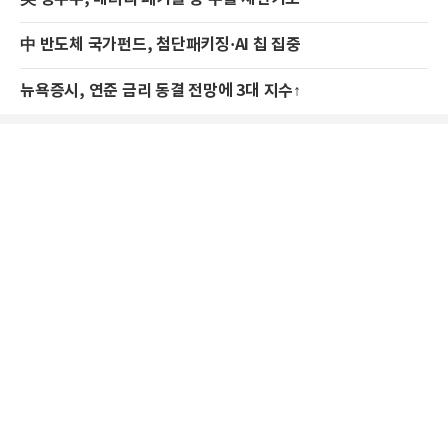
中 반도체 국가펀드, 첨단패키징·AI 칩 집중
뉴욕증시, 연준 금리 동결 전망에 3대 지수↑