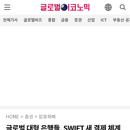
전체기사
글로벌비즈
종합
금융
증권
산업
ICT
부동산·공
HOME
>
증권
>
암호화폐
글로벌 대형 은행들, SWIFT 새 결제 체계