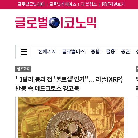
글로벌모빌리티
글로벌게이머즈
더 블링스
PDF지면보기
전체기사
글로벌비즈
종합
금융
증권
암호화폐
"1달러 붕괴 전 '불트랩'인가"… 리플(XRP)
반등 속 데드크로스 경고등