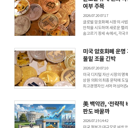
보유 기간 6개월 미만의 지갑을
여부 주목
2026.07.20 07:17
글로벌 암호화폐 시장의 사법 
안착을 시도하며 새로운 랠리를
숨고르기 장세 속에서, 각국
이끌 핵심 열쇠로 지목된다. 19일(현지시각) 암호화폐 전문 매체 FX리더스 보도에 따르면, 리플
가격은 이달 초 기록했던 1.1
미국 암호화폐 운명 
사이의 강력한 지지 구간을 
방향성을 가를 최대 분수령으로
물밑 조율 긴박
2026.07.20 07:10
미국 디지털 자산 시장의 명확
상원 의회의 최종 문턱에 도
최고경영자인 서머 머싱어(Sum
전격적으로 단행될 수 있다고 전했다. 상원 상정을 위한 막판 타협20일
전문 매체 코인게이프 보도에
美 백악관, ‘전략적
단일안으로 통합하는 막바지 
표심을 움직일 공직자 윤리 
판도 바꿀까
2026.07.19 14:42
미국 정부가 대규모로 비트코