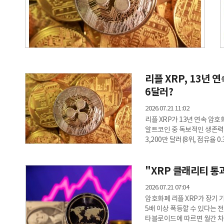
리플 XRP, 13년
6달러?
2026.07.21 11:02
리플 XRP가 13년 연속 암
알트코인 중 독보적인 생존력
3,200만 달러(8위, 점유율 0
점유율 4.3%)로 급증했다. 
라이트코인(LTC)이 2020년 
"XRP 클래리티 통
클래식(ETC) 등이 순위권에
증권거래위원회(SEC)와의 
2026.07.21 07:04
탄탄한 생존력
암호화폐 리플 XRP가 장기 
5배 이상 폭등할 수 있다는 
타블로이드에 따르면 월간 차트