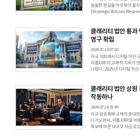
씁쓸한 현실을 마주해야 할지
(Strategic Bitcoin 
관련 계획은 여전히 뚜렷한 
통해 압수한 비트코인을 활용
클래리티 법안 통과 
위한 별도의 예산을 배정하거
때문이다.212억 달러 보유하
영구 확립
2026.07.19 07:20
미국 의회에서 디지털 자산 
리플XRP의 규제적 지위가 
나왔다.'2025년 디지털 자산
상원 입법 일정에 오른 이후 
경우 XRP를 둘러싼 수년간의
클래리티 법안 상원 통
밥그릇 싸움 끝낸다…XRP '
타블로이드에 따르면 금융시장 
작동하나
법안이 XRP와 암호화
2026.07.18 21:40
미국 암호화폐 규제의 중대한 
다가오면서, 리플 XRP을 비
확보에 따른 대규모 자금 유입
제도권 안착이라는 ‘2단계 상
전문매체 코인페이퍼에 따르