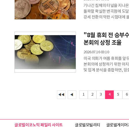
기나긴 침체의 터널을 지나온 
돌파할 확실한 변곡점에 도달
강세 전환의 막판 시험대에 올랐다. 15일(현지시각) 암호화폐 전문 매
보도에 따르면, 리플은 장기
1.1444달러선 회복을 치열
"8월 휴회 전 승부수
없이 꺾어버렸던 강력한 하향
분수령이다. 일목균
본회의 상정 조율
2026.07.16 03:10
미국 의회가 여름 휴회를 앞
본회의에 상정하기 위한 마지막 속도전에 돌입했다. 
및 업계 분석을 종합하면, 암
루미스 공화당 상원의원의 언
폭스비즈니스와의 인터뷰에서 
법안의 최종 문안을 조만간 대
시점을 7월 20일이 포함된 
1
2
3
4
5
6
글로벌이코노믹 패밀리 사이트
글로벌모빌리티
글로벌게이머