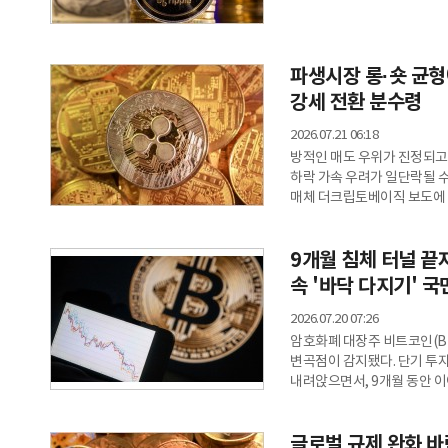
암호화폐 트레이더이자 투자자인 
XRP의 차기 목표가를 6.0
촉매제가 XRP의 사상 최고
돌파… 상승 채널 형성XRP는
파생시장 롱·숏 균형
낮아지고
강세 전환 분수령
2026.07.21 06:18
방적인 매도 우위가 진정되고
하락 가속 우려가 일단락될 수 있다는 분석이
매체 더크립토베이직 보도에 
최근 바이낸스 내 선물 청산 
'중립 구조'로 진입했다고 진
9개월 침체 터널 끝
24시간 동안 바이낸스 선물 시
매도(숏) 포지션은 약 12만 
속 '바닥 다지기' 국
2026.07.20 07:26
암호화폐 대장주 비트코인(B
변곡점이 감지됐다. 단기 투
내려앉으면서, 9개월 동안 
20일(현지시각) 암호화폐 전
(CryptoQuant)는 최근
글로벌 규제 완화 바람
같은 매입 단가 역전 현상이