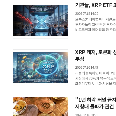
기관들, XRP ET
자산·금융 기술 및 인공지능
이르면 다음 주 마침내 통과될
2026.07.18 14:02
브룩스톤 캐피털 매니지먼트(Bro
투자자들이 XRP 관련 투자 
비트코인과 이더리움 등 주요
XRP는 견고한 자금 유입세를
13F 보고서 제출…XRP 선
타블로이드에 따르면 최근 미국
자산) 보고서에 따르면, 일
XRP 레저, 토큰화 
'변동성 주식 신
부상
2026.07.16 14:45
리플의 블록체인 네트워크인 ‘X
시장에서 70%가 넘는 압도
초창기부터 토큰화 시장을 지
증명되고 있다는 평가다.글로벌
급증15일(현지시각) 토큰화 
"1년 하락 터널 끝
전 세계 토큰화 상품 시장의 총
4,000만 달러에서 무려 38
저항대 돌파가 관건
당초
2026.07.16 03:51