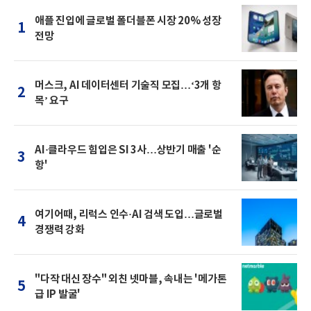
애플 진입에 글로벌 폴더블폰 시장 20% 성장
1
전망
머스크, AI 데이터센터 기술직 모집…‘3개 항
2
목’ 요구
AI·클라우드 힘입은 SI 3사…상반기 매출 '순
3
항'
여기어때, 리럭스 인수·AI 검색 도입…글로벌
4
경쟁력 강화
"다작 대신 장수" 외친 넷마블, 속내는 '메가톤
5
급 IP 발굴'