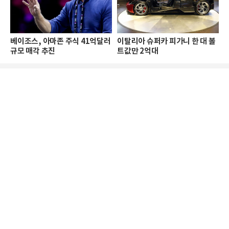
베이조스, 아마존 주식 41억달러
이탈리아 슈퍼카 피가니 한 대 볼
규모 매각 추진
트값만 2억대