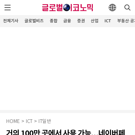
전체기사
글로벌비즈
종합
금융
증권
산업
ICT
부동산·공
HOME
>
ICT
>
IT일반
거의 100만 곳에서 사용 가능…네이버페