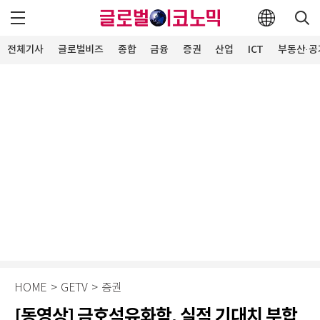
전체기사
글로벌비즈
종합
금융
증권
산업
ICT
부동산·공
HOME
>
GETV
>
증권
[동영상] 금호석유화학, 실적 기대치 부합