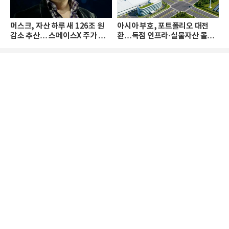
머스크, 자산 하루 새 126조 원
아시아 부호, 포트폴리오 대전
감소 추산… 스페이스X 주가 하
환…독점 인프라·실물자산 몰린
락 때문
다