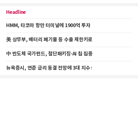
Headline
HMM, 타코마 항만 터미널에 1900억 투자
美 상무부, 배터리 폐기물 등 수출 제한키로
中 반도체 국가펀드, 첨단패키징·AI 칩 집중
뉴욕증시, 연준 금리 동결 전망에 3대 지수↑