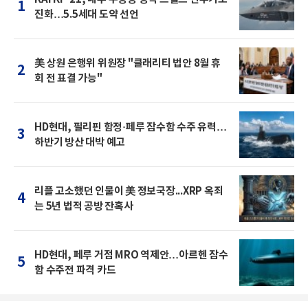
1
진화…5.5세대 도약 선언
美 상원 은행위 위원장 "클래리티 법안 8월 휴
2
회 전 표결 가능"
HD현대, 필리핀 함정·페루 잠수함 수주 유력…
3
하반기 방산 대박 예고
리플 고소했던 인물이 美 정보국장...XRP 옥죄
4
는 5년 법적 공방 잔혹사
HD현대, 페루 거점 MRO 역제안…아르헨 잠수
5
함 수주전 파격 카드