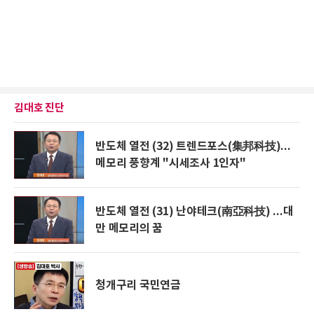
김대호 진단
반도체 열전 (32) 트렌드포스(集邦科技)...
메모리 풍향계 "시세조사 1인자"
반도체 열전 (31) 난야테크(南亞科技) ...대
만 메모리의 꿈
청개구리 국민연금