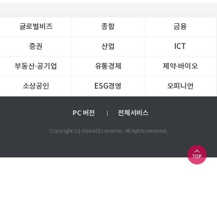
글로벌비즈
종합
금융
증권
산업
ICT
부동산·공기업
유통경제
제약∙바이오
소상공인
ESG경영
오피니언
PC 버전
전체서비스
Copyright (c) Global Economic. All rights reserved.